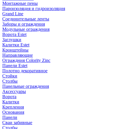
Монтажные пены
Пароизоляция и гидроизоляция
Grand Line
Соединительные ленты
Заборы и ограждения
Модульные ограждения
Ворота Estet
Заглушки
Калитки Estet
Кронштейны
Направляющие
Ограждния Colority Zinc
Панели Estet
Полотно декоративное
Стойки
Столбы
Панельные ограждения
Аксессуары
Ворота
Калитки
Крепления
Основания
Панели
Сваи забивные
Столбы