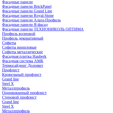
Фасадные панели
Фасадные панели BrickPanel
Фасадные панели Grand Line
Фасадные панели Royal-Stone
Фасадные панели Альта-Профиль
Фасадные панели Я-фасад
Фасадные панели ТЕХНОНИКОЛЬ ОПТИМА
Профиль волновой
Профиль декоративный
Софиты
Софиты виниловые
Софиты металлические
Фасадная плитка Hauberk
Фасадная система АМК
Термосайдинг Доломит
Профлист
Кровельный профлист
Grand line
Steel X
Металлпрофиль
Оцинкованный профлист
Стеновой профлист
Grand line
Steel X
Металлпрофиль