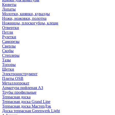
Кюветы
Лопаты
Молотки, киянки, кувалды
Ножи, ножовки, полотна
Ножницы, плоскогубцы, клещи
Отвертки
Петли
Рулетки
Саморезы
Сверлы
Скобы
Степлеры
Тазы
Топоры
Щетки
Электроинструмент
Плиты OSB
Металлопрокат
Арматура рифленая АЗ
Трубы профильные
Террасная доска
Террасная доска Grand Line
Террасная доска МастерДэк
Доска террасная Greenwerk Light