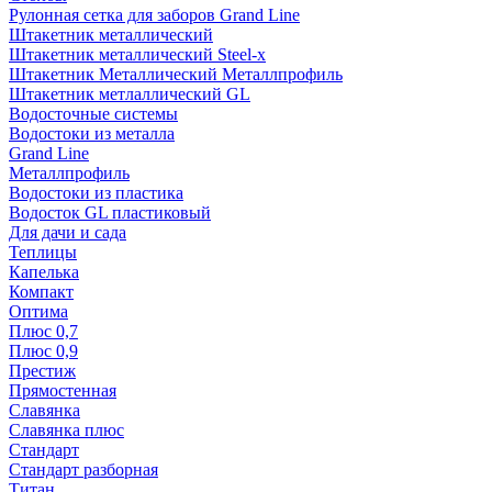
Рулонная сетка для заборов Grand Line
Штакетник металлический
Штакетник металлический Steel-x
Штакетник Металлический Металлпрофиль
Штакетник метлаллический GL
Водосточные системы
Водостоки из металла
Grand Line
Металлпрофиль
Водостоки из пластика
Водосток GL пластиковый
Для дачи и сада
Теплицы
Капелька
Компакт
Оптима
Плюс 0,7
Плюс 0,9
Престиж
Прямостенная
Славянка
Славянка плюс
Стандарт
Стандарт разборная
Титан