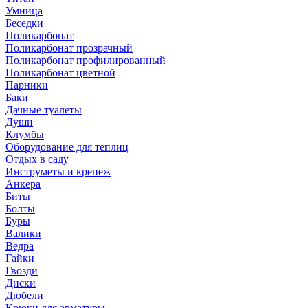
Умница
Беседки
Поликарбонат
Поликарбонат прозрачный
Поликарбонат профилированный
Поликарбонат цветной
Парники
Баки
Дачные туалеты
Души
Клумбы
Оборудование для теплиц
Отдых в саду
Инструметы и крепеж
Анкера
Биты
Болты
Буры
Валики
Ведра
Гайки
Гвозди
Диски
Дюбели
Крюки для арматуры